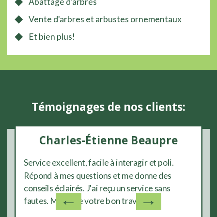
Abattage d'arbres
Vente d'arbres et arbustes ornementaux
Et bien plus!
Témoignages de nos clients:
Charles-Étienne Beaupre
Service excellent, facile à interagir et poli.
Je
Répond à mes questions et me donne des
cè
conseils éclairés. J'ai reçu un service sans
l’
←
→
fautes. Merci de votre bon travail!
r
e